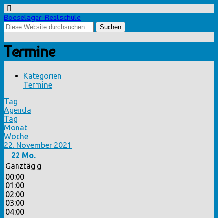
Boeselager-Realschule
Termine
Kategorien
Termine
Tag
Agenda
Tag
Monat
Woche
22. November 2021
22
Mo.
Ganztägig
00:00
01:00
02:00
03:00
04:00