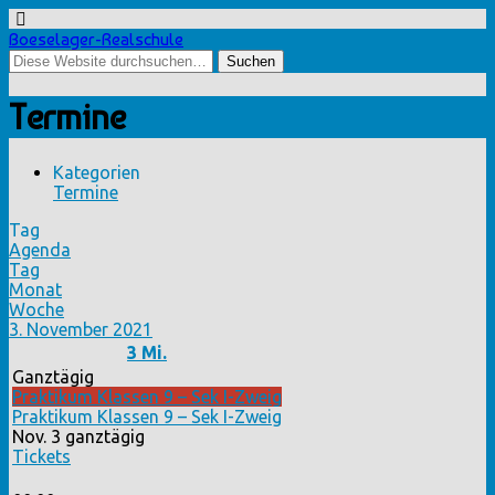
Boeselager-Realschule
Termine
Kategorien
Termine
Tag
Agenda
Tag
Monat
Woche
3. November 2021
3
Mi.
Ganztägig
Praktikum Klassen 9 – Sek I-Zweig
Praktikum Klassen 9 – Sek I-Zweig
Nov. 3
ganztägig
Tickets