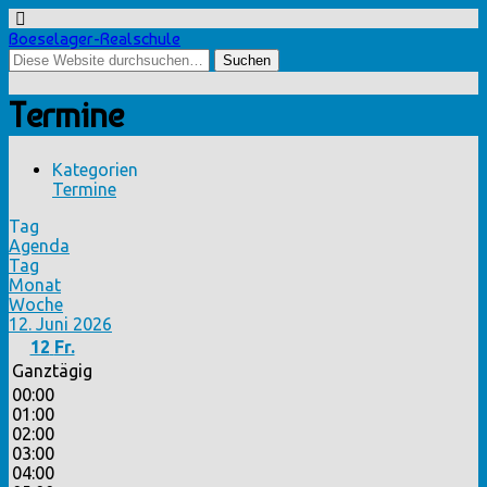
Boeselager-Realschule
Termine
Kategorien
Termine
Tag
Agenda
Tag
Monat
Woche
12. Juni 2026
12
Fr.
Ganztägig
00:00
01:00
02:00
03:00
04:00