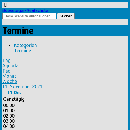
Boeselager-Realschule
Termine
Kategorien
Termine
Tag
Agenda
Tag
Monat
Woche
11. November 2021
11
Do.
Ganztägig
00:00
01:00
02:00
03:00
04:00