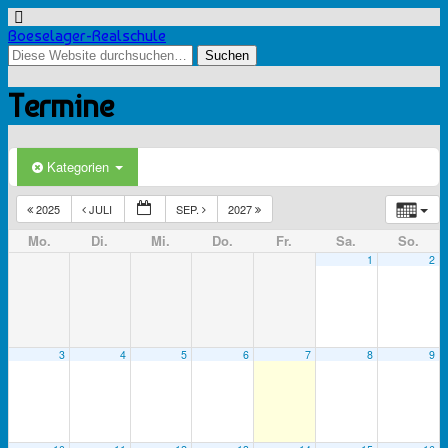
Boeselager-Realschule
Termine
Kategorien
2025
JULI
SEP.
2027
Mo.
Di.
Mi.
Do.
Fr.
Sa.
So.
1
2
3
4
5
6
7
8
9