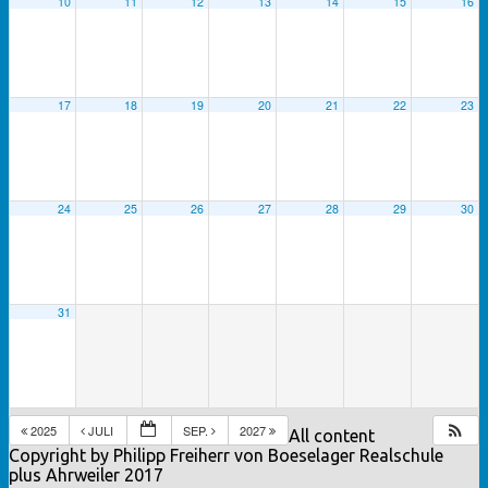
10
11
12
13
14
15
16
17
18
19
20
21
22
23
24
25
26
27
28
29
30
31
2025
JULI
SEP.
2027
All content
Copyright by Philipp Freiherr von Boeselager Realschule
plus Ahrweiler 2017