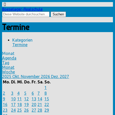
Boeselager-Realschule
Termine
Kategorien
Termine
Monat
Agenda
Tag
Monat
Woche
2025
Okt.
November 2026
Dez.
2027
Mo.
Di.
Mi.
Do.
Fr.
Sa.
So.
1
2
3
4
5
6
7
8
9
10
11
12
13
14
15
16
17
18
19
20
21
22
23
24
25
26
27
28
29