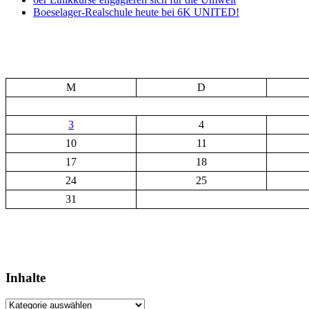
Boeselager-Realschule heute bei 6K UNITED!
M
D
3
4
10
11
17
18
24
25
31
Inhalte
Inhalte