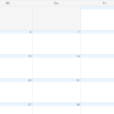
Mi.
Do.
Fr.
6
7
13
14
20
21
27
28