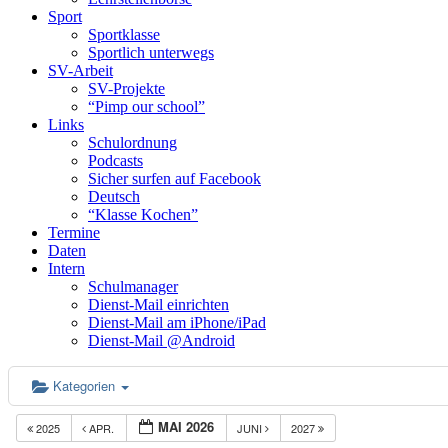
Sport
Sportklasse
Sportlich unterwegs
SV-Arbeit
SV-Projekte
“Pimp our school”
Links
Schulordnung
Podcasts
Sicher surfen auf Facebook
Deutsch
“Klasse Kochen”
Termine
Daten
Intern
Schulmanager
Dienst-Mail einrichten
Dienst-Mail am iPhone/iPad
Dienst-Mail @Android
Kategorien
MAI 2026
2025
APR.
JUNI
2027