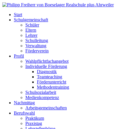
Start
Schulgemeinschaft
Schüler
Eltern
Lehrer
Schulleitung
Verwaltung
Förderverein
Profil
Wahlpflichtfachangebot
Individuelle Förderung
Diagnostik
Teamteaching
Förderunterricht
Methodentraining
Schulsozialarbeit
Medienkompetenz
Nachmittag
Arbeitsgemeinschaften
Berufswahl
Praktikum
Praxistag
Lehrstellenbörse