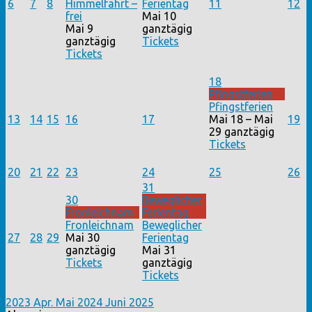
6
7
8
Himmelfahrt –
Ferientag
11
12
frei
Mai 10
Mai 9
ganztägig
ganztägig
Tickets
Tickets
18
Pfingstferien
Pfingstferien
13
14
15
16
17
Mai 18 – Mai
19
29
ganztägig
Tickets
20
21
22
23
24
25
26
31
30
Beweglicher
Fronleichnam
Ferientag
Fronleichnam
Beweglicher
27
28
29
Mai 30
Ferientag
ganztägig
Mai 31
Tickets
ganztägig
Tickets
2023
Apr.
Mai 2024
Juni
2025