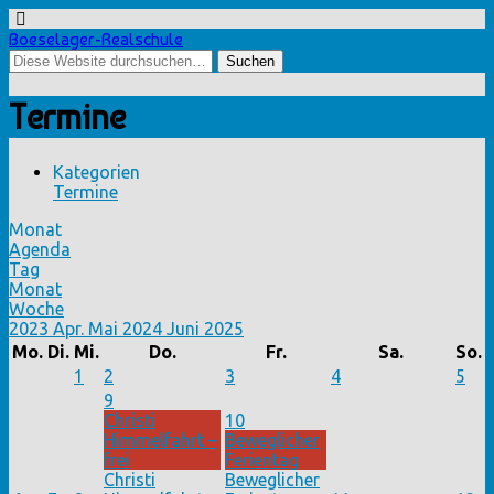
Boeselager-Realschule
Termine
Kategorien
Termine
Monat
Agenda
Tag
Monat
Woche
2023
Apr.
Mai 2024
Juni
2025
Mo.
Di.
Mi.
Do.
Fr.
Sa.
So.
1
2
3
4
5
9
Christi
10
Himmelfahrt –
Beweglicher
frei
Ferientag
Christi
Beweglicher