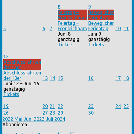
8
9
Feiertag –
Beweglicher
Fronleichnam
Ferientag
Feiertag –
Beweglicher
5
6
7
Fronleichnam
Ferientag
10
11
Juni 8
Juni 9
ganztägig
ganztägig
Tickets
Tickets
12
Abschlussfahrten
der 10er
Abschlussfahrten
der 10er
13
14
15
16
17
18
Juni 12 – Juni 16
ganztägig
Tickets
19
20
21
22
23
24
25
26
27
28
29
30
2022
Mai
Juni 2023
Juli
2024
Abonnieren