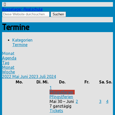
Boeselager-Realschule
Termine
Kategorien
Termine
Monat
Agenda
Tag
Monat
Woche
2022
Mai
Juni 2023
Juli
2024
Mo.
Di.
Mi.
Do.
Fr.
Sa.
So.
1
Pfingstferien
Pfingstferien
Mai 30 – Juni
2
3
4
7
ganztägig
Tickets