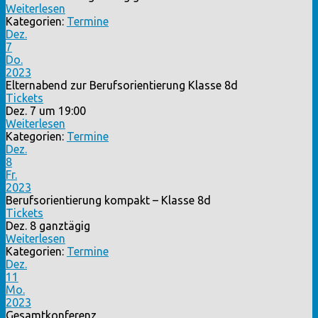
Weiterlesen
Kategorien:
Termine
Dez.
7
Do.
2023
Elternabend zur Berufsorientierung Klasse 8d
Tickets
Dez. 7 um 19:00
Weiterlesen
Kategorien:
Termine
Dez.
8
Fr.
2023
Berufsorientierung kompakt – Klasse 8d
Tickets
Dez. 8
ganztägig
Weiterlesen
Kategorien:
Termine
Dez.
11
Mo.
2023
Gesamtkonferenz