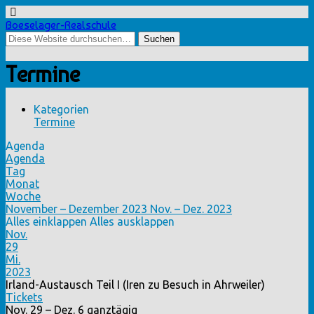
Boeselager-Realschule
Termine
Kategorien
Termine
Agenda
Agenda
Tag
Monat
Woche
November – Dezember 2023
Nov. – Dez. 2023
Alles einklappen
Alles ausklappen
Nov.
29
Mi.
2023
Irland-Austausch Teil I (Iren zu Besuch in Ahrweiler)
Tickets
Nov. 29 – Dez. 6
ganztägig