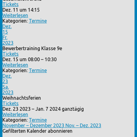
Tickets
Dez. 11 um 14:15
Weiterlesen
Kategorien:
Termine
Dez.
15
Fr.
2023
Bewerbertraining Klasse 9e
Tickets
Dez. 15 um 08:00 – 10:30
Weiterlesen
Kategorien:
Termine
Dez.
23
Sa.
2023
Weihnachtsferien
Tickets
Dez. 23 2023 – Jan. 7 2024
ganztägig
Weiterlesen
Kategorien:
Termine
November – Dezember 2023
Nov. – Dez. 2023
Gefilterten Kalender abonnieren