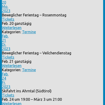
20
Mo.
2023
Beweglicher Ferientag – Rosenmontag
Tickets
Feb. 20
ganztägig
Weiterlesen
Kategorien:
Termine
Feb.
21
Di.
2023
Beweglicher Ferientag – Veilchendienstag
Tickets
Feb. 21
ganztägig
Weiterlesen
Kategorien:
Termine
Feb.
24
Fr.
2023
Skifahrt ins Ahrntal (Südtirol)
Tickets
Feb. 24 um 19:00 – März 3 um 21:00
Weiterlesen