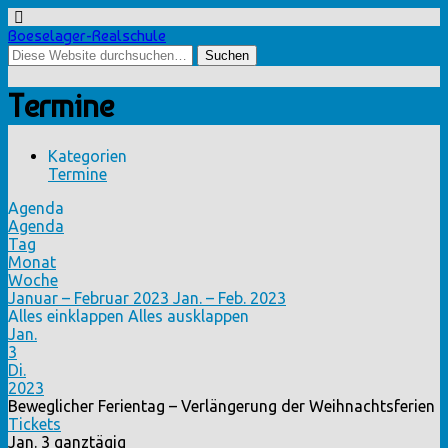
Boeselager-Realschule
Termine
Kategorien
Termine
Agenda
Agenda
Tag
Monat
Woche
Januar – Februar 2023
Jan. – Feb. 2023
Alles einklappen
Alles ausklappen
Jan.
3
Di.
2023
Beweglicher Ferientag – Verlängerung der Weihnachtsferien
Tickets
Jan. 3
ganztägig