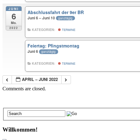
JUNI
Abschlussfahrt der 9er BR
6
Juni 6 – Juni 10
ganztägig
Mo.
2022
KATEGORIEN:
TERMINE
Feiertag: Pfingstmontag
Juni 6
ganztägig
KATEGORIEN:
TERMINE
APRIL – JUNI 2022
Comments are closed.
Willkommen!