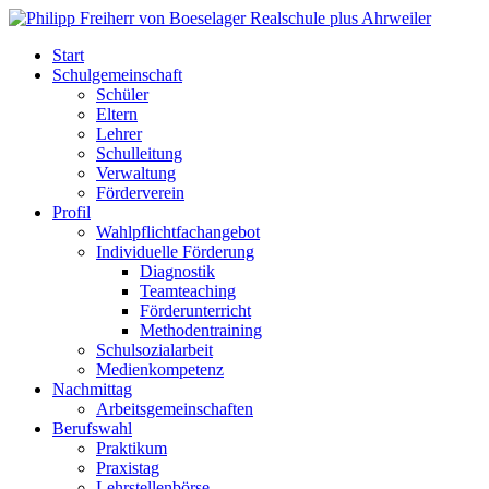
Start
Schulgemeinschaft
Schüler
Eltern
Lehrer
Schulleitung
Verwaltung
Förderverein
Profil
Wahlpflichtfachangebot
Individuelle Förderung
Diagnostik
Teamteaching
Förderunterricht
Methodentraining
Schulsozialarbeit
Medienkompetenz
Nachmittag
Arbeitsgemeinschaften
Berufswahl
Praktikum
Praxistag
Lehrstellenbörse