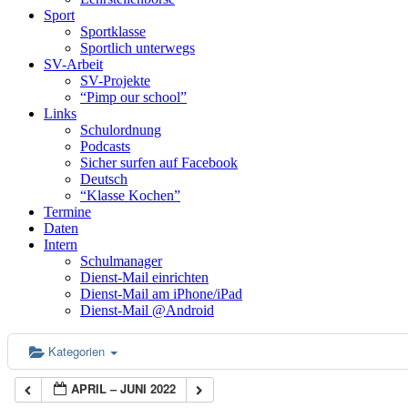
Sport
Sportklasse
Sportlich unterwegs
SV-Arbeit
SV-Projekte
“Pimp our school”
Links
Schulordnung
Podcasts
Sicher surfen auf Facebook
Deutsch
“Klasse Kochen”
Termine
Daten
Intern
Schulmanager
Dienst-Mail einrichten
Dienst-Mail am iPhone/iPad
Dienst-Mail @Android
Kategorien
APRIL – JUNI 2022