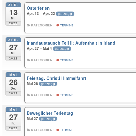
APR.
Osterferien
13
Apr. 13 – Apr. 22
ganztägig
Mi.
2022
KATEGORIEN:
TERMINE
APR.
Irlandaustausch Teil II: Aufenthalt in Irland
27
Apr. 27 – Mai 4
ganztägig
Mi.
2022
KATEGORIEN:
TERMINE
MAI
Feiertag: Christi Himmelfahrt
26
Mai 26
ganztägig
Do.
2022
KATEGORIEN:
TERMINE
MAI
Beweglicher Ferientag
27
Mai 27
ganztägig
Fr.
2022
KATEGORIEN:
TERMINE