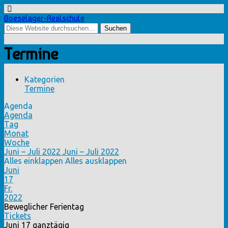
Boeselager-Realschule
Termine
Kategorien
Termine
Agenda
Agenda
Tag
Monat
Woche
Juni – Juli 2022
Juni – Juli 2022
Alles einklappen
Alles ausklappen
Juni
17
Fr.
2022
Beweglicher Ferientag
Tickets
Juni 17
ganztägig