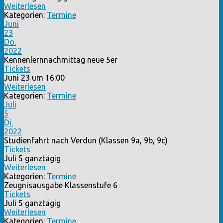
Weiterlesen
Kategorien:
Termine
Juni
23
Do.
2022
Kennenlernnachmittag neue 5er
Tickets
Juni 23 um 16:00
Weiterlesen
Kategorien:
Termine
Juli
5
Di.
2022
Studienfahrt nach Verdun (Klassen 9a, 9b, 9c)
Tickets
Juli 5
ganztägig
Weiterlesen
Kategorien:
Termine
Zeugnisausgabe Klassenstufe 6
Tickets
Juli 5
ganztägig
Weiterlesen
Kategorien:
Termine