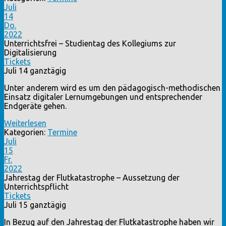
Juli
14
Do.
2022
Unterrichtsfrei – Studientag des Kollegiums zur
Digitalisierung
Tickets
Juli 14
ganztägig
Unter anderem wird es um den pädagogisch-methodischen
Einsatz digitaler Lernumgebungen und entsprechender
Endgeräte gehen.
Weiterlesen
Kategorien:
Termine
Juli
15
Fr.
2022
Jahrestag der Flutkatastrophe – Aussetzung der
Unterrichtspflicht
Tickets
Juli 15
ganztägig
In Bezug auf den Jahrestag der Flutkatastrophe haben wir