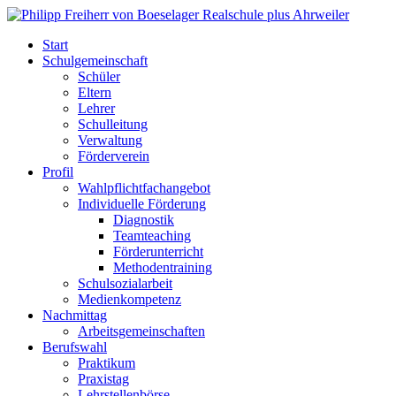
Start
Schulgemeinschaft
Schüler
Eltern
Lehrer
Schulleitung
Verwaltung
Förderverein
Profil
Wahlpflichtfachangebot
Individuelle Förderung
Diagnostik
Teamteaching
Förderunterricht
Methodentraining
Schulsozialarbeit
Medienkompetenz
Nachmittag
Arbeitsgemeinschaften
Berufswahl
Praktikum
Praxistag
Lehrstellenbörse