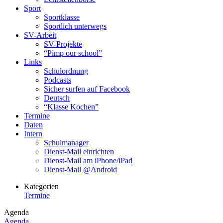
Sport
Sportklasse
Sportlich unterwegs
SV-Arbeit
SV-Projekte
“Pimp our school”
Links
Schulordnung
Podcasts
Sicher surfen auf Facebook
Deutsch
“Klasse Kochen”
Termine
Daten
Intern
Schulmanager
Dienst-Mail einrichten
Dienst-Mail am iPhone/iPad
Dienst-Mail @Android
Kategorien
Termine
Agenda
Agenda