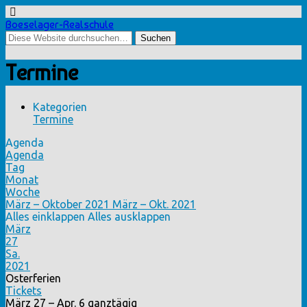
Boeselager-Realschule
Termine
Kategorien
Termine
Agenda
Agenda
Tag
Monat
Woche
März – Oktober 2021
März – Okt. 2021
Alles einklappen
Alles ausklappen
März
27
Sa.
2021
Osterferien
Tickets
März 27 – Apr. 6
ganztägig