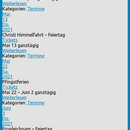
Weiterlesen
Kategorien:
Termine
Mai
13
Do.
2021
Christi Himmelfahrt – Feiertag
Tickets
Mai 13
ganztägig
Weiterlesen
Kategorien:
Termine
Mai
22
Sa.
2021
Pfingstferien
Tickets
Mai 22 – Juni 2
ganztägig
Weiterlesen
Kategorien:
Termine
Juni
3
Do.
2021
Fronleichnam – Feiertag