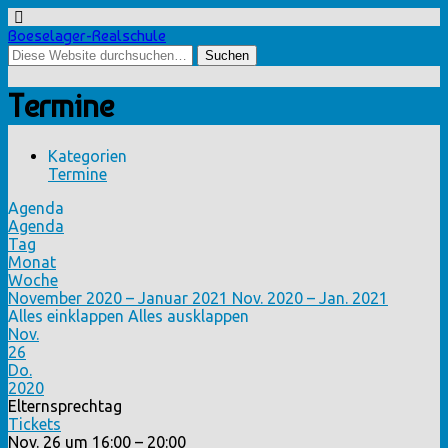
Boeselager-Realschule
Termine
Kategorien
Termine
Agenda
Agenda
Tag
Monat
Woche
November 2020 – Januar 2021
Nov. 2020 – Jan. 2021
Alles einklappen
Alles ausklappen
Nov.
26
Do.
2020
Elternsprechtag
Tickets
Nov. 26 um 16:00 – 20:00