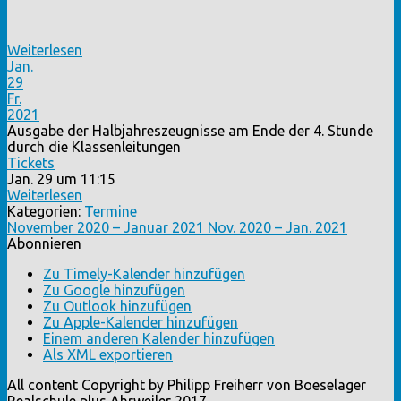
Weiterlesen
Jan.
29
Fr.
2021
Ausgabe der Halbjahreszeugnisse am Ende der 4. Stunde
durch die Klassenleitungen
Tickets
Jan. 29 um 11:15
Weiterlesen
Kategorien:
Termine
November 2020 – Januar 2021
Nov. 2020 – Jan. 2021
Abonnieren
Zu Timely-Kalender hinzufügen
Zu Google hinzufügen
Zu Outlook hinzufügen
Zu Apple-Kalender hinzufügen
Einem anderen Kalender hinzufügen
Als XML exportieren
All content Copyright by Philipp Freiherr von Boeselager
Realschule plus Ahrweiler 2017