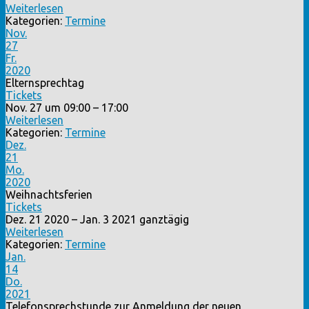
Weiterlesen
Kategorien:
Termine
Nov.
27
Fr.
2020
Elternsprechtag
Tickets
Nov. 27 um 09:00 – 17:00
Weiterlesen
Kategorien:
Termine
Dez.
21
Mo.
2020
Weihnachtsferien
Tickets
Dez. 21 2020 – Jan. 3 2021
ganztägig
Weiterlesen
Kategorien:
Termine
Jan.
14
Do.
2021
Telefonsprechstunde zur Anmeldung der neuen