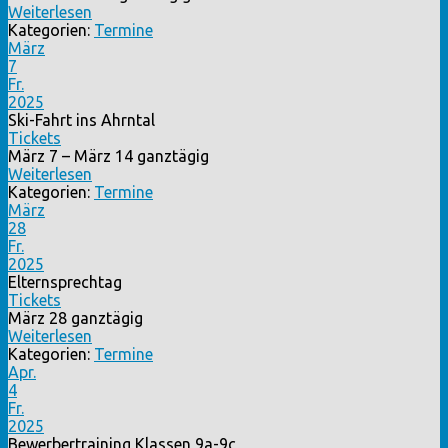
Weiterlesen
Kategorien:
Termine
März
7
Fr.
2025
Ski-Fahrt ins Ahrntal
Tickets
März 7 – März 14
ganztägig
Weiterlesen
Kategorien:
Termine
März
28
Fr.
2025
Elternsprechtag
Tickets
März 28
ganztägig
Weiterlesen
Kategorien:
Termine
Apr.
4
Fr.
2025
Bewerbertraining Klassen 9a-9c