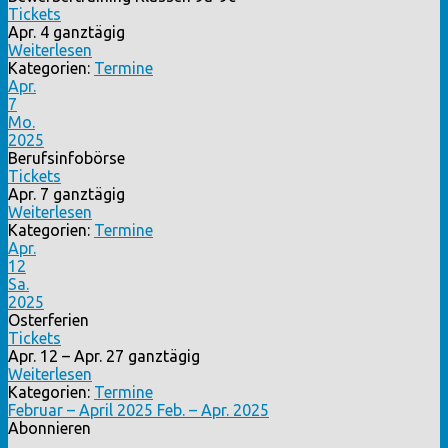
Tickets
Apr. 4
ganztägig
Weiterlesen
Kategorien:
Termine
Apr.
7
Mo.
2025
Berufsinfobörse
Tickets
Apr. 7
ganztägig
Weiterlesen
Kategorien:
Termine
Apr.
12
Sa.
2025
Osterferien
Tickets
Apr. 12 – Apr. 27
ganztägig
Weiterlesen
Kategorien:
Termine
Februar – April 2025
Feb. – Apr. 2025
Abonnieren