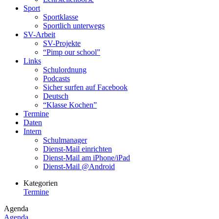
Sport
Sportklasse
Sportlich unterwegs
SV-Arbeit
SV-Projekte
“Pimp our school”
Links
Schulordnung
Podcasts
Sicher surfen auf Facebook
Deutsch
“Klasse Kochen”
Termine
Daten
Intern
Schulmanager
Dienst-Mail einrichten
Dienst-Mail am iPhone/iPad
Dienst-Mail @Android
Kategorien
Termine
Agenda
Agenda