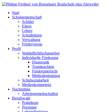
Start
Schulgemeinschaft
Schüler
Eltern
Lehrer
Schulleitung
Verwaltung
Förderverein
Profil
Wahlpflichtfachangebot
Individuelle Förderung
Diagnostik
Teamteaching
Förderunterricht
Methodentraining
Schulsozialarbeit
Medienkompetenz
Nachmittag
Arbeitsgemeinschaften
Berufswahl
Praktikum
Praxistag
Lehrstellenbörse