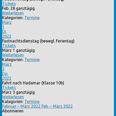
Tickets
Feb. 28
ganztägig
Weiterlesen
Kategorien:
Termine
März
1
Di.
2022
Fastnachtsdienstag (bewegl. Ferientag)
Tickets
März 1
ganztägig
Weiterlesen
Kategorien:
Termine
März
3
Do.
2022
Fahrt nach Hadamar (Klasse 10b)
Tickets
März 3
ganztägig
Weiterlesen
Kategorien:
Termine
Februar – März 2022
Feb. – März 2022
Abonnieren