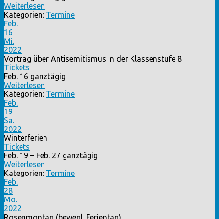
Weiterlesen
Kategorien:
Termine
Feb.
16
Mi.
2022
Vortrag über Antisemitismus in der Klassenstufe 8
Tickets
Feb. 16
ganztägig
Weiterlesen
Kategorien:
Termine
Feb.
19
Sa.
2022
Winterferien
Tickets
Feb. 19 – Feb. 27
ganztägig
Weiterlesen
Kategorien:
Termine
Feb.
28
Mo.
2022
Rosenmontag (bewegl. Ferientag)