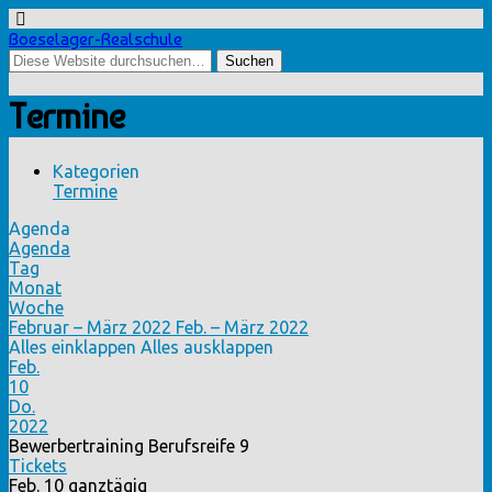
Boeselager-Realschule
Termine
Kategorien
Termine
Agenda
Agenda
Tag
Monat
Woche
Februar – März 2022
Feb. – März 2022
Alles einklappen
Alles ausklappen
Feb.
10
Do.
2022
Bewerbertraining Berufsreife 9
Tickets
Feb. 10
ganztägig