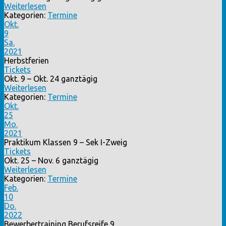
Weiterlesen
Kategorien:
Termine
Okt.
9
Sa.
2021
Herbstferien
Tickets
Okt. 9 – Okt. 24
ganztägig
Weiterlesen
Kategorien:
Termine
Okt.
25
Mo.
2021
Praktikum Klassen 9 – Sek I-Zweig
Tickets
Okt. 25 – Nov. 6
ganztägig
Weiterlesen
Kategorien:
Termine
Feb.
10
Do.
2022
Bewerbertraining Berufsreife 9