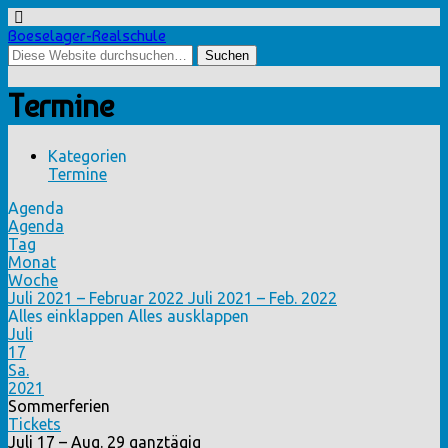
Boeselager-Realschule
Termine
Kategorien
Termine
Agenda
Agenda
Tag
Monat
Woche
Juli 2021 – Februar 2022
Juli 2021 – Feb. 2022
Alles einklappen
Alles ausklappen
Juli
17
Sa.
2021
Sommerferien
Tickets
Juli 17 – Aug. 29
ganztägig